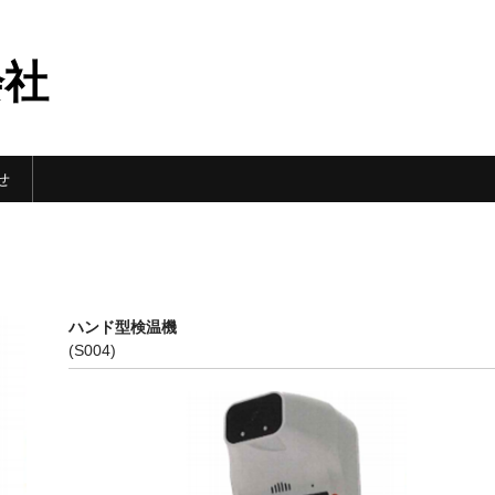
会社
せ
ハンド型検温機
(S004)