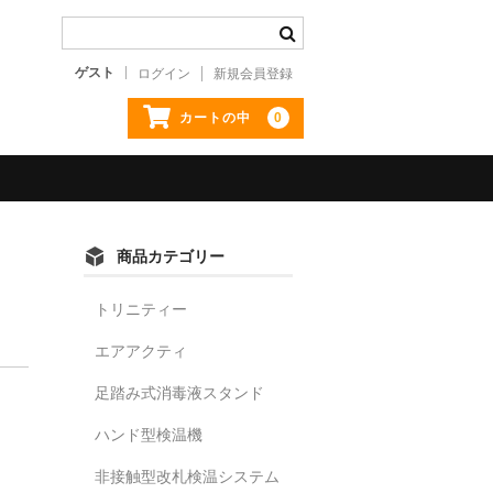
ゲスト
ログイン
新規会員登録
0
カートの中
商品カテゴリー
トリニティー
エアアクティ
足踏み式消毒液スタンド
ハンド型検温機
非接触型改札検温システム