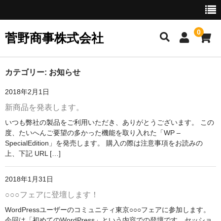
0
菅野商事株式会社
ホーム
カテゴリー:
お知らせ
2018年2月1日
会社案内
新商品を発表します。
会社概要
いつも弊社の製品をご利用いただき、ありがとうございます。 この
度、たいへんご要望の多かった機能を取り入れた「WP –
企業理念／沿革
SpecialEdition」を発売します。 購入の際は注意事項をお読みの
上、下記 URL […]
お問い合わせ
2018年1月31日
○○○フェアに登壇します！
WordPressユーザーのコミュニティ東京○○○フェアに参加します。
今回は「初めてのWordPress」という内容での登壇です。セッショ