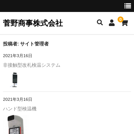
0
菅野商事株式会社
ホーム
投稿者:
サイト管理者
2021年3月16日
会社案内
非接触型改札検温システム
会社概要
企業理念／沿革
お問い合わせ
2021年3月16日
ハンド型検温機